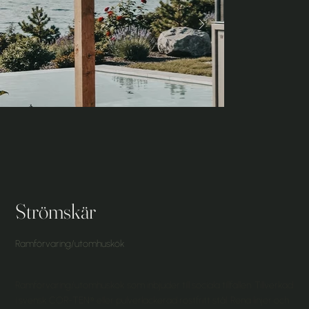
Strömskär
Ramförvaring/utomhuskök
Ramförvaring/utomhuskök som inbjuder till sociala tillfällen. Tillverkad
i svensk COR-TEN® eller pulverlackerad rostfritt stål. Rena linjer och