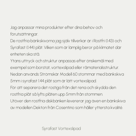
Bänkskiva
Jag anpassar mina produkter efter dina behov och
förutsättningar.
De rostfria bänkskivorna jag själv tillverkar är i Rostfri (1.43) och
RAL8028
Syrafast (1.44) plåt. Vilken som är lämplig beror på klimatet där
enheten ska stå.
Ytans uttryck och struktur anpassas efter önskemål med
exempel som borstat, vortexslipad eller råmaterialsstruktur.
Nedan används Strömskär Modell 60 stommar med bänkskiva
5mm i syrafast 1.44 plåt som är lätt vortexslipad.
För att separera det rostiga från det rena och skydda den
rostfria plåt så lyfts plåten upp 5mm från stommen.
Utöver den rostfria diskbänken levererar jag även en bänkskiva
av modellen Dekton från Cosentino som håller yttersta kvalité.
Syrafast Vortexslipad