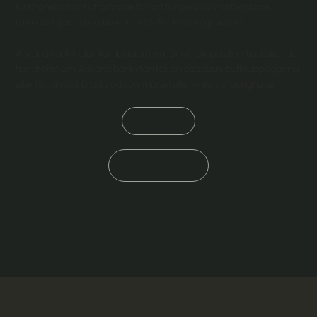
funktionella mått utformade för att fungera som arbetsbänk,
rumsavskiljare, utomhuskök och/eller förvaring av ved.
Använd enskilt eller kombinera flera för att skapa utomhusköket du
har drömt om. Använd bänkytan för din pizzaugn, bufféuppläggning
eller för din skärbräda vid sommaren eller vinterns festligheter.
WEBSHOP
OFFERT UTEKÖK