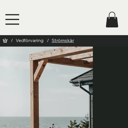
/
Vedförvaring
/
Strömskär