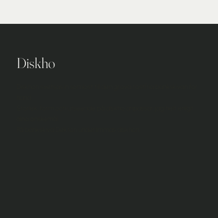
Diskho
Diskhon svetsas in sömlöst till den grova rostfria bänkskivan för
hand.
Storlek, form och utseende på diskho anpassar jag helt enligt
dina önskemål.
På bänkskiva Dekton underlimmas diskhon.