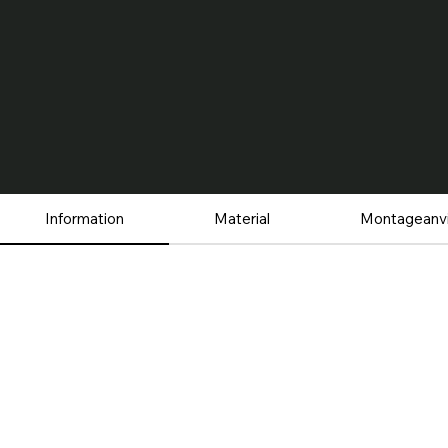
Information
Material
Montageanvi