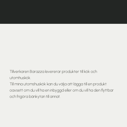
Kökstillbehör
Tillverkaren Barazza levererar produkter till kök och
utomhuskök.
Till mina utomshuskök kan du välja att lägga till en produkt
oavsett om du vill ha en inbyggd eller om du vill ha den flyttbar
och frigöra bänkytan till annat.