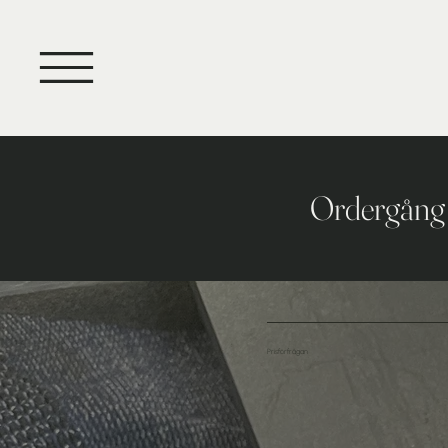
Ordergång
Prisförfrågan