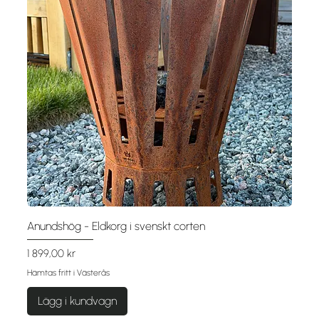
Anundshög - Eldkorg i svenskt corten
Pris
1 899,00 kr
Hämtas fritt i Västerås
Lägg i kundvagn