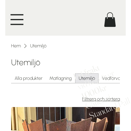
Hem
Utemiljö
Utemiljö
Fri frakt
vid köp över
Alla produkter
Matlagning
Utemiljö
Vedförvaring
1000kr
Gäller ej
Standard Pal
Filtrera och sortera