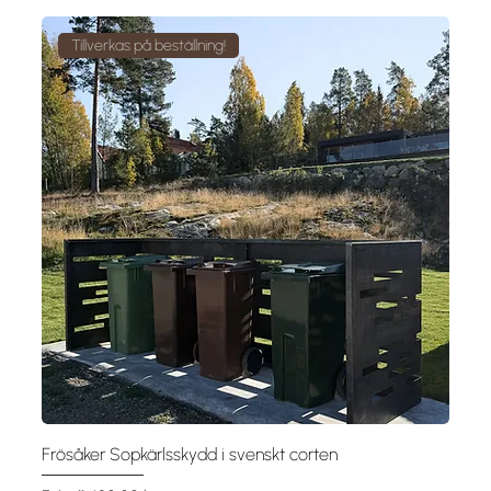
Tillverkas på beställning!
Frösåker Sopkärlsskydd i svenskt corten